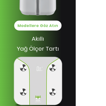
Modellere Göz Atın
Akıllı
Yağ Ölçer Tartı