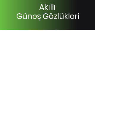
Akıllı
Güneş Gözlükleri
Modellere Göz Atın
Wiami Home Technology
+90 212 522 44 66
destek@wiami.com.tr
Hobyar Mh. Yalıköşkü Cad. No: 22