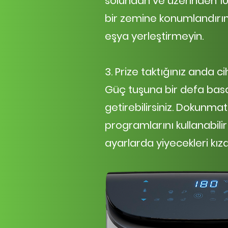
solundan ve üzerinden 10
bir zemine konumlandırın
eşya yerleştirmeyin.
3. Prize taktığınız and
Güç
tuşuna bir defa bas
getirebilirsiniz. Dokunmat
programlarını kullanabili
ayarlarda yiyecekleri kızar