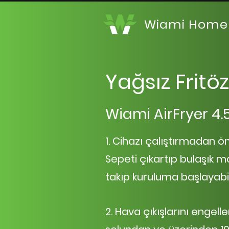
Wiami Home
Yağsız Fritö
Wiami AirFryer 4.5
1. Cihazı çalıştırmadan ö
Sepeti çıkartıp bulaşık ma
takıp kuruluma başlayabili
2. Hava çıkışlarını engel