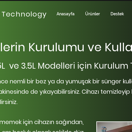
 Technology
Anasayfa
Ürünler
Destek
zlerin Kurulumu ve Kull
L ve 3.5L Modelleri için
Kurulum 
nce nemli bir bez ya da yumuşak bir sünger kull
kinesinde de yıkayabilirsiniz. Cihazı temizleyip
rsiniz.
lememek için cihazın sağından,