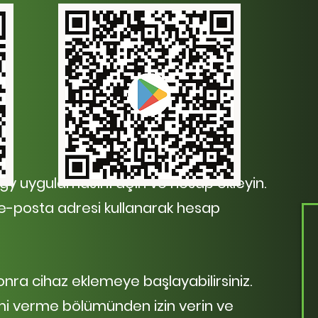
y uygulamasını açın ve hesap ekleyin.
e-posta adresi kullanarak hesap
nra cihaz eklemeye başlayabilirsiniz.
imi verme bölümünden izin verin ve