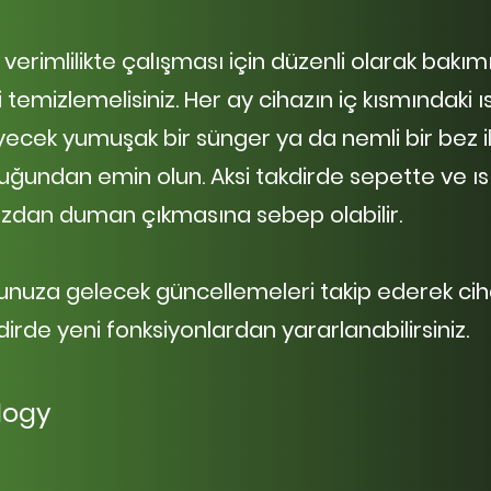
erimlilikte çalışması için düzenli olarak bakımı
emizlemelisiniz. Her ay cihazın iç kısmındaki ıs
cek yumuşak bir sünger ya da nemli bir bez il
undan emin olun. Aksi takdirde sepette ve ısı
ihazdan duman çıkmasına sebep olabilir.
unuza gelecek güncellemeleri takip ederek ci
irde yeni fonksiyonlardan yararlanabilirsiniz.
logy