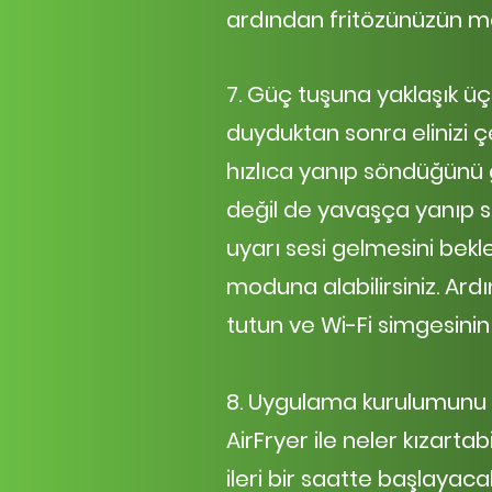
ardından fritözünüzün mo
7. Güç tuşuna yaklaşık üç 
duyduktan sonra elinizi 
hızlıca yanıp söndüğünü 
değil de yavaşça yanıp s
uyarı sesi gelmesini bek
moduna alabilirsiniz. Ard
tutun ve Wi-Fi simgesini
8. Uygulama kurulumunu t
AirFryer ile neler kızartab
ileri bir saatte başlayaca