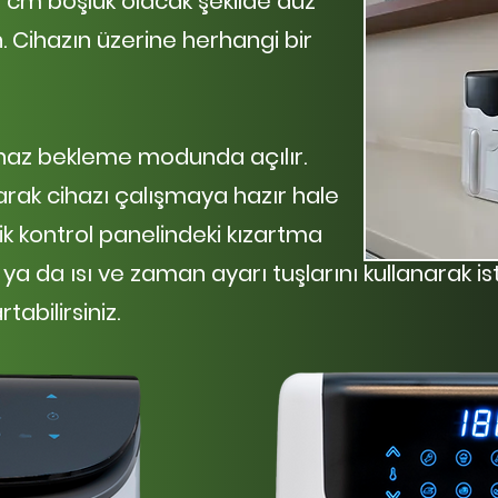
 cm boşluk olacak şekilde düz
. Cihazın üzerine herhangi bir
a cihaz bekleme modunda
açılır.
arak cihazı
çalışmaya hazır hale
ik
kontrol panelindeki
kızartma
r ya da ısı ve zaman ayarı
tuşlarını kullanarak is
tabilirsiniz.