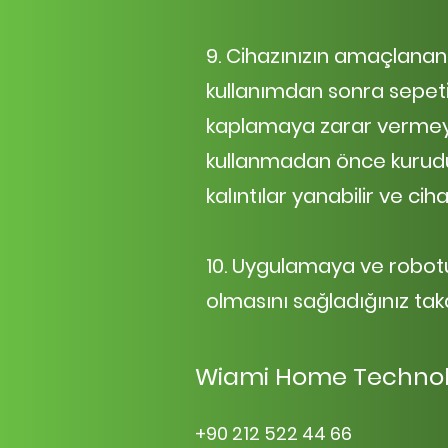
9. Cihazınızın amaçlanan v
kullanımdan sonra sepeti t
kaplamaya zarar vermeye
kullanmadan önce kuruduğ
kalıntılar yanabilir ve c
10. Uygulamaya ve robot
olmasını sağladığınız takd
Wiami Home Techno
+90 212 522 44 66