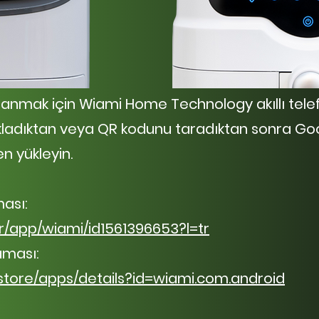
ullanmak için Wiami Home Technology akıllı tel
ıkladıktan veya QR kodunu taradıktan sonra Go
n yükleyin.
ması:
tr/app/wiami/id1561396653?l=tr
aması:
/store/apps/details?id=wiami.com.android